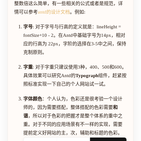
整数倍这么简单，有一些相关的公式或者是规范，详
情可以参考
antd的设计文档
。例如:
字号
: 对于字号与行高的定义就是：lineHeight =
fontSize+10 - 2。在Antd中基础字号为14px，相对
应的行高为 22px，字阶的选择在3-5中之间，保持
克制原则。
字重
: 对于字重只建议使用3种，400、500和600。
具体效果可以研究Antd的
Typograph
组件，赶紧按
照标准实现一下自己的个人网站试一试。
字体颜色
：个人认为，色彩还是很考验一个设计
师的，因为需要搭配，整体搭配的色彩需要
和
谐
，所以对于色彩的把握才是整个体系的重中之
重。对于不同的应用场景有不一样的实现，需要
提前定义好网站的主，次，辅助和标题的色彩。