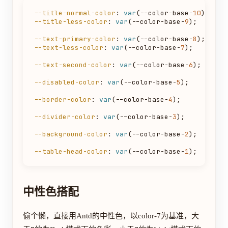
--title-normal-color
: 
var
(--color-base-
10
--title-less-color
: 
var
(--color-base-
9
);

--text-primary-color
: 
var
(--color-base-
8
--text-less-color
: 
var
(--color-base-
7
);

--text-second-color
: 
var
(--color-base-
6
);

--disabled-color
: 
var
(--color-base-
5
);

--border-color
: 
var
(--color-base-
4
);

--divider-color
: 
var
(--color-base-
3
);

--background-color
: 
var
(--color-base-
2
);

--table-head-color
: 
var
(--color-base-
1
中性色搭配
偷个懒，直接用Antd的中性色，以color-7为基准，大