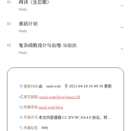
再读《坐忘歌》
01
→
#daily
重启计划
02
→
#daily
复杂函数设计与治理-分治法
03
→
#daily
由
于
2021-04-18 10:49:56
更新
stack-wuh
更新时间:
/stack-wuh/blog/issues/28
原文链接:
stack-wuh/blog
所属项目:
本文内容遵循 CC BY-NC-SA 4.0 协议，转载请注明文章出处与原文链接。
开源许可:
daily
所属标签: