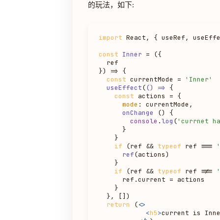
的玩法，如下:
import
React
, { useRef, useEff
const
Inner
 = (
{

  ref

}
) => {

const
 currentMode = 
'Inner'
useEffect
(
() =>
 {

const
 actions = {

mode
: currentMode,

onChange
 () {

console
.
log
(
'currnet h
      }

    }

if
 (ref && 
typeof
 ref === 
ref
(actions)

    }

if
 (ref && 
typeof
 ref !== 
      ref.
current
 = actions

    }

  }, [])

return
 (
<>
<
h5
>
current is Inn