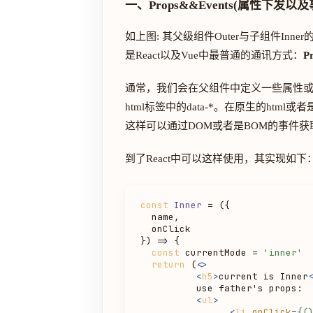
一、Props&&Events(属性下发以
如上图: 其父级组件Outer与子组件Inn
是React以及Vue中最普通的通讯方式：
P
通常，我们会在父组件中定义一些属性或者
html标签中的data-*。在原生的html或
这样可以通过DOM或者是BOM的事件获取
到了React中可以这样使用，其实现如下
const
Inner
 = (
{

  name,

  onClick

}
) => {

const
 currentMode = 
'inner'
return
 (
<>
<
h5
>
current is Inner
          use father's props:

<
ul
>
<
li
onClick
=
{(