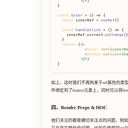
</>
)

}

const
Outer
 = (
) => {

const
 innerRef = 
useRef
()

const
handleClick
 = (
) => {

    innerRef.
current
.
onChange
()
  }

return
 (
<>
<
Inner
ref
=
{innerR
<
button
onClick
=
{h
</>
)

如上，这时我们不再拘束于ref属性的类
件绑定到了button元素上，同时可以将Inne
四、Render Props & HOC
他们关注的都是横切关注点的问题，例如Re