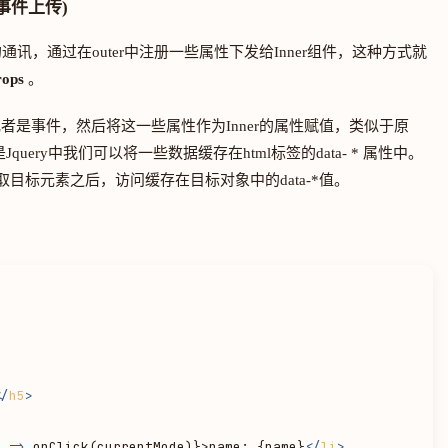
及事件上传)
er的通讯，通过在outer中注册一些属性下发给Inner组件，这种方式就
rops
。
是事件，然后将这一些属性作为Inner的属性赋值，类似于原
者是Jquery中我们可以将一些数据缓存在html标签的data- * 属性中。
目标元素之后，访问缓存在目标对象中的data-*值。
：
</
h5
>
)
 =>
 onClick(currentMode)}>name: {name}
</
li
>