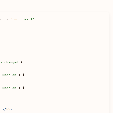
ect } 
from
'react'
as changed'
)

'function'
) {

'function'
) {

er
</
h5
>