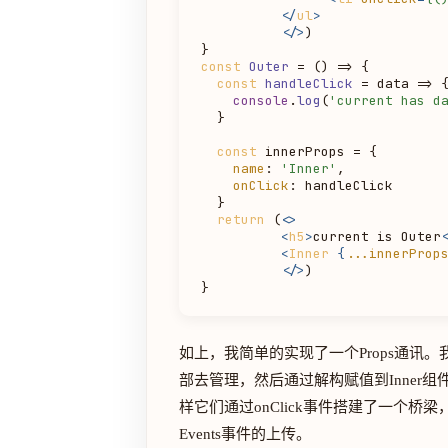
</
ul
>
</>
)

const
Outer
 = (
) => {

const
handleClick
 = data => {
console
.
log
(
'current has d
  }

const
 innerProps = {

name
: 
'Inner'
,

onClick
: handleClick

  }

return
 (
<>
<
h5
>
current is Outer
<
Inner
 {
...innerProp
</>
)

如上，我简单的实现了一个Props通讯。我
部去管理，然后通过解构赋值到Inner组件
样它们通过onClick事件搭建了一个桥梁，
Events事件的上传。