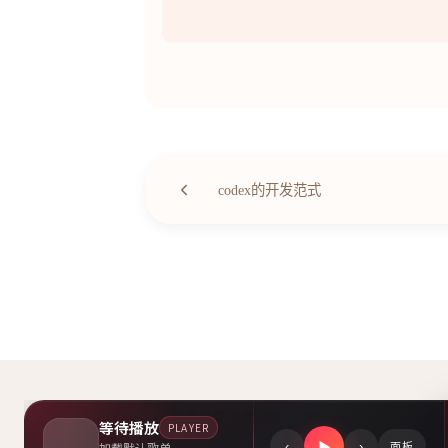
codex的开发范式
驿寄梅花, 鱼传尺素
等待播放
PLAYER
Copyright©2024 Shadow.
‹
›
加载默认歌单...
▶
面板