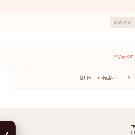
发表评论
所有博客
第
4
/
45
篇
使用vitepress搭建wiki
你
由
❮