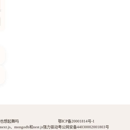
也想起舞吗
鄂ICP备20001814号-1
next.js、mongodb和nest.js强力驱动
粤公网安备44030002001803号